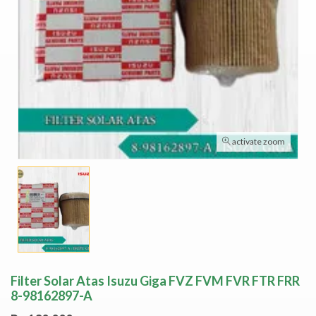
activate zoom
Filter Solar Atas Isuzu Giga FVZ FVM FVR FTR FRR
8-98162897-A