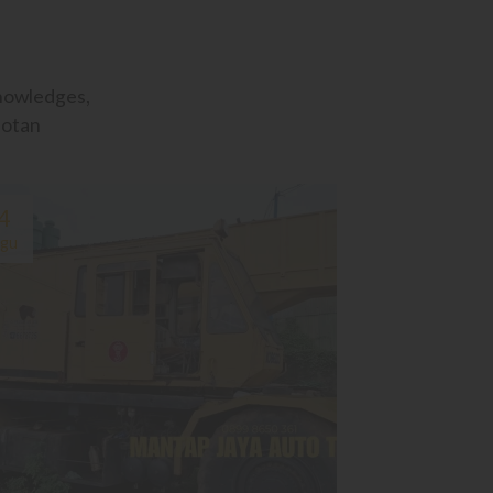
knowledges,
potan
4
gu