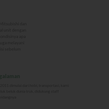
Mitsubishi dan
al unit dengan
kondisinya apa
juga melayani
isi sebelum
galaman
2011 dimulai dari hobi, transportasi, kami
luk beluk dunia truk, didukung staff
ibidangnya