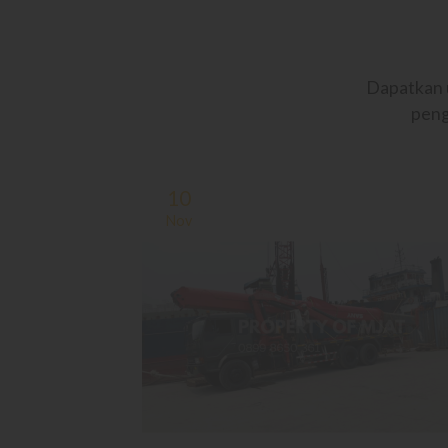
Dapatkan u
peng
10
Nov