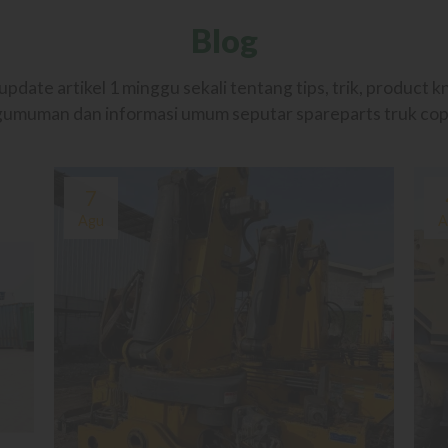
Blog
pdate artikel 1 minggu sekali tentang tips, trik, product 
umuman dan informasi umum seputar spareparts truk co
7
Agu
A