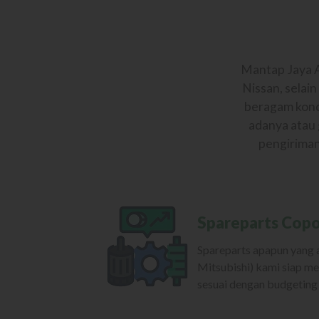
Mantap Jaya A
Nissan, selai
beragam kondi
adanya atau 
pengiriman
Spareparts Cop
Spareparts apapun yang an
Mitsubishi) kami siap m
sesuai dengan budgeting