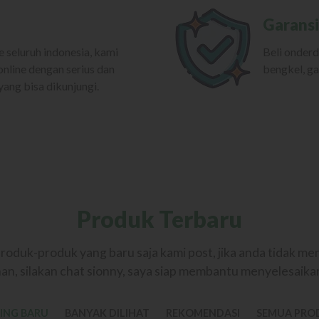
Garansi
e seluruh indonesia, kami
Beli onderd
online dengan serius dan
bengkel, ga
ang bisa dikunjungi.
Produk Terbaru
produk-produk yang baru saja kami post, jika anda tidak 
an, silakan chat sionny, saya siap membantu menyelesaik
ING BARU
BANYAK DILIHAT
REKOMENDASI
SEMUA PRO