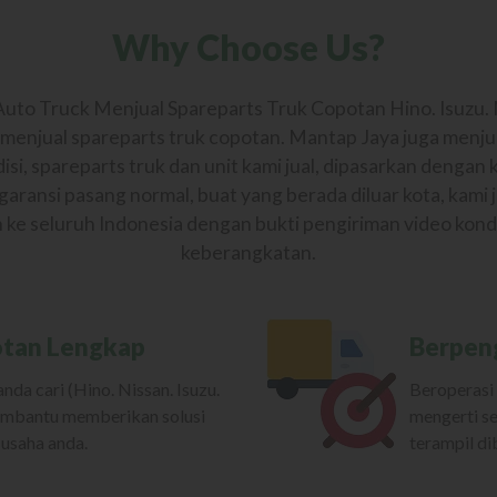
Why Choose Us?
uto Truck Menjual Spareparts Truk Copotan Hino. Isuzu. 
n menjual spareparts truk copotan. Mantap Jaya juga menju
si, spareparts truk dan unit kami jual, dipasarkan dengan 
garansi pasang normal, buat yang berada diluar kota, kami 
 ke seluruh Indonesia dengan bukti pengiriman video kond
keberangkatan.
otan Lengkap
Berpen
da cari (Hino. Nissan. Isuzu.
Beroperasi 
embantu memberikan solusi
mengerti se
 usaha anda.
terampil d