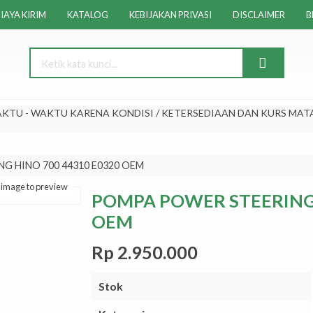
IAYA KIRIM
KATALOG
KEBIJAKAN PRIVASI
DISCLAIMER
B
KTU - WAKTU KARENA KONDISI / KETERSEDIAAN DAN KURS MAT
G HINO 700 44310 E0320 OEM
k image to preview
POMPA POWER STEERING 
OEM
Rp 2.950.000
Stok