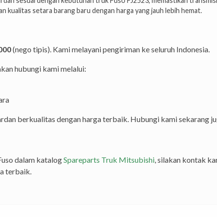
 gardan sesuai dengan kebutuhan truk Fuso FJ2523, memastikan transmisi
n kualitas setara barang baru dengan harga yang jauh lebih hemat.
000
(nego tipis). Kami melayani pengiriman ke seluruh Indonesia.
lakan hubungi kami melalui:
ara
an berkualitas dengan harga terbaik. Hubungi kami sekarang ju
Fuso dalam katalog
Spareparts Truk Mitsubishi
, silakan kontak k
a terbaik.