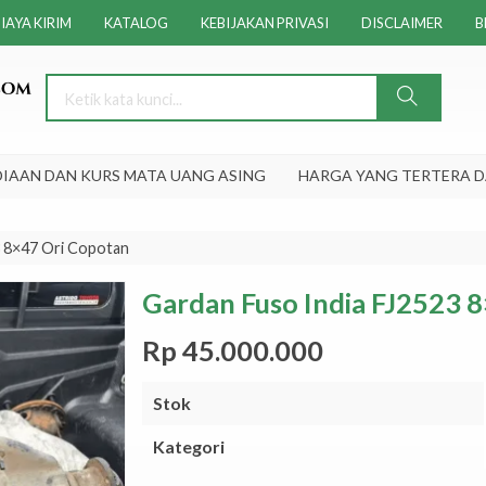
IAYA KIRIM
KATALOG
KEBIJAKAN PRIVASI
DISCLAIMER
B
AN DAN KURS MATA UANG ASING
HARGA YANG TERTERA DAPA
3 8×47 Ori Copotan
Gardan Fuso India FJ2523 
Rp 45.000.000
Stok
Kategori