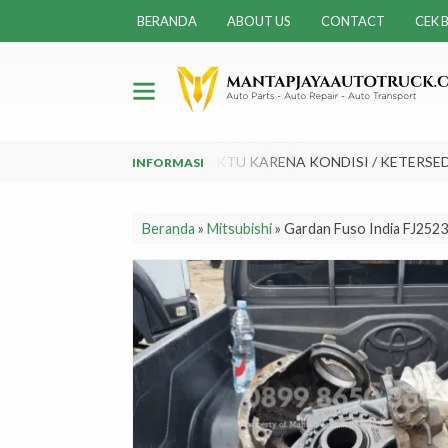
BERANDA
ABOUT US
CONTACT
CEK B
AT BERUBAH SEWAKTU - WAKTU KARENA KONDISI / KETERSEDIA
Beranda
»
Mitsubishi
»
Gardan Fuso India FJ252